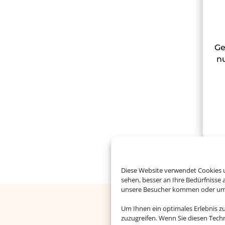
Ge
nu
Diese Website verwendet Cookies u
sehen, besser an Ihre Bedürfnisse
unsere Besucher kommen oder um u
Um Ihnen ein optimales Erlebnis z
Buc
zuzugreifen. Wenn Sie diesen Tech