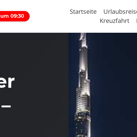
Startseite
Urlaubsrei
 um 09:30
Kreuzfahrt
er
 –