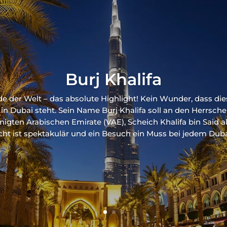
Burj Khalifa
 der Welt – das absolute Highlight! Kein Wunder, dass dies
in Dubai steht. Sein Name Burj Khalifa soll an den Herrsch
nigten Arabischen Emirate (VAE), Scheich Khalifa bin Said al
cht ist spektakulär und ein Besuch ein Muss bei jedem Dubai