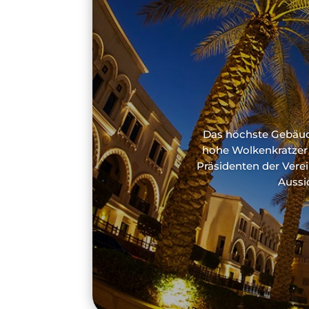
Das höchste Gebäude
hohe Wolkenkratzer 
Präsidenten der Verei
Aussi