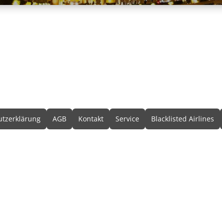
formationen
tzerklärung
AGB
Kontakt
Service
Blacklisted Airlines
© 2026 • Schmetterling