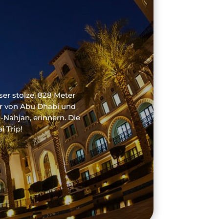
er stolze, 828 Meter
er von Abu Dhabi und
-Nahjan, erinnern. Die
 Trip!