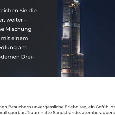
eichen Sie die
r, weiter –
eine Mischung
t mit einem
iedlung am
odernen Drei-
inen Besuchern unvergessliche Erlebnisse, ein Gefühl 
berall spürbar. Traumhafte Sandstrände, atemberaube