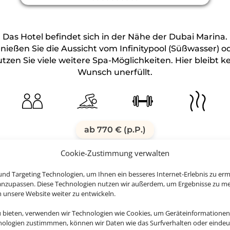
Das Hotel befindet sich in der Nähe der Dubai Marina.
nießen Sie die Aussicht vom Infinitypool (Süßwasser) o
tzen Sie viele weitere Spa-Möglichkeiten. Hier bleibt k
Wunsch unerfüllt.
ab 770 € (p.P.)
Cookie-Zustimmung verwalten
nd Targeting Technologien, um Ihnen ein besseres Internet-Erlebnis zu erm
 anzupassen. Diese Technologien nutzen wir außerdem, um Ergebnisse zu m
nsere Website weiter zu entwickeln.
u bieten, verwenden wir Technologien wie Cookies, um Geräteinformationen
hen Sie jetzt Ihren Urlaub in D
nologien zustimmmen, können wir Daten wie das Surfverhalten oder eindeut